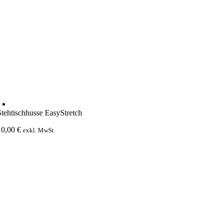
Stehtischhusse EasyStretch
10,00
€
exkl. MwSt.