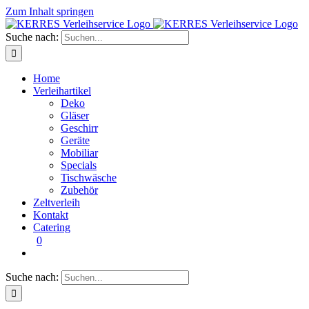
Zum Inhalt springen
Suche nach:
Home
Verleihartikel
Deko
Gläser
Geschirr
Geräte
Mobiliar
Specials
Tischwäsche
Zubehör
Zeltverleih
Kontakt
Catering
0
Suche nach: