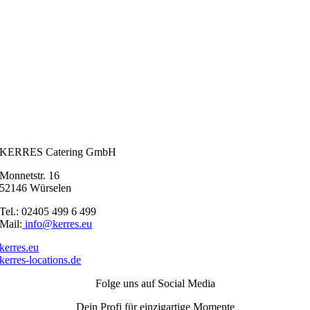
KERRES Catering GmbH
Monnetstr. 16
52146 Würselen
Tel.: 02405 499 6 499
Mail:
info@kerres.eu
kerres.eu
kerres-locations.de
Folge uns auf Social Media
Dein Profi für einzigartige Momente