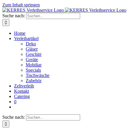
Zum Inhalt springen
Suche nach:
Home
Verleihartikel
Deko
Gläser
Geschirr
Geräte
Mobiliar
Specials
Tischwäsche
Zubehör
Zeltverleih
Kontakt
Catering
0
Suche nach: