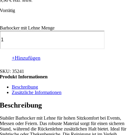
9,90
€
exkl. MwSt.
Vorrätig
Barhocker mit Lehne Menge
+Hinzufügen
SKU:
35241
Produkt Informationen
Beschreibung
Zusätzliche Informationen
Beschreibung
Stabiler Barhocker mit Lehne für hohen Sitzkomfort bei Events,
Messen oder Feiern. Das robuste Material sorgt für einen sicheren
Stand, während die Rückenlehne zusätzlichen Halt bietet. Ideal für
Stehtische oder Thekenbereiche. Die Reinigung ist im Verleih