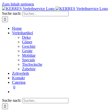
Zum Inhalt springen
Suche nach:
Home
Verleihartikel
Deko
Gläser
Geschirr
Geräte
Mobiliar
Specials
Tischwäsche
Zubehör
Zeltverleih
Kontakt
Catering
0
Suche nach: