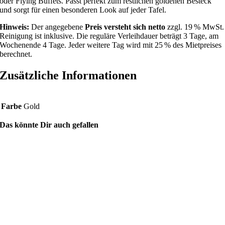
oder Flying Buffets. Passt perfekt zum restlichen goldenen Besteck
und sorgt für einen besonderen Look auf jeder Tafel.
Hinweis:
Der angegebene
Preis versteht sich netto
zzgl. 19 % MwSt.
Reinigung ist inklusive. Die reguläre Verleihdauer beträgt 3 Tage, am
Wochenende 4 Tage. Jeder weitere Tag wird mit 25 % des Mietpreises
berechnet.
Zusätzliche Informationen
Farbe
Gold
Das könnte Dir auch gefallen