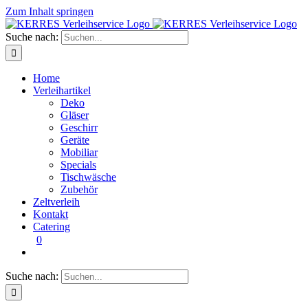
Zum Inhalt springen
Suche nach:
Home
Verleihartikel
Deko
Gläser
Geschirr
Geräte
Mobiliar
Specials
Tischwäsche
Zubehör
Zeltverleih
Kontakt
Catering
0
Suche nach: