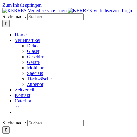
Zum Inhalt springen
Suche nach:
Home
Verleihartikel
Deko
Gläser
Geschirr
Geräte
Mobiliar
Specials
Tischwäsche
Zubehör
Zeltverleih
Kontakt
Catering
0
Suche nach: