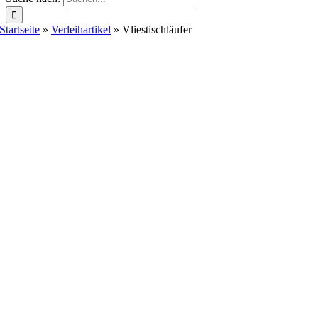
Startseite
»
Verleihartikel
»
Vliestischläufer