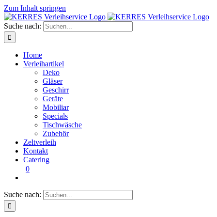
Zum Inhalt springen
Suche nach:
Home
Verleihartikel
Deko
Gläser
Geschirr
Geräte
Mobiliar
Specials
Tischwäsche
Zubehör
Zeltverleih
Kontakt
Catering
0
Suche nach: