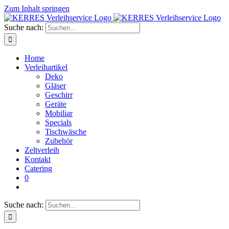
Zum Inhalt springen
Suche nach:
Home
Verleihartikel
Deko
Gläser
Geschirr
Geräte
Mobiliar
Specials
Tischwäsche
Zubehör
Zeltverleih
Kontakt
Catering
0
Suche nach: