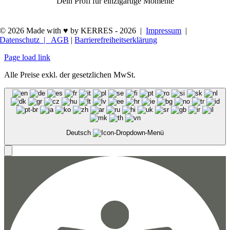
Dein Profi für einzigartige Momente
© 2026 Made with ♥ by KERRES -
2026 |
Impressum
|
Datenschutz |
AGB
|
Barrierefreiheitserklärung
Page load link
Alle Preise exkl. der gesetzlichen MwSt.
Deutsch