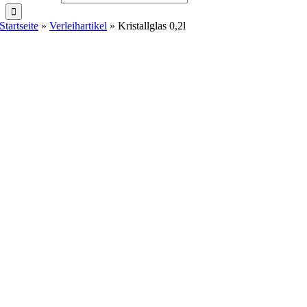
Startseite
»
Verleihartikel
»
Kristallglas 0,2l