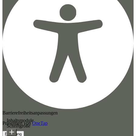
Barrierefreiheitsanpassungen
Inhaltsmodule
Präsentiert von
OneTap
Schriftgröße
Erklärung