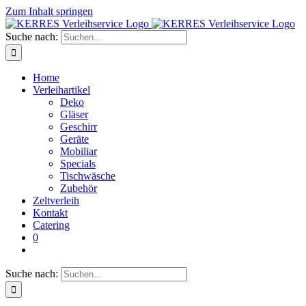
Zum Inhalt springen
Suche nach:
Home
Verleihartikel
Deko
Gläser
Geschirr
Geräte
Mobiliar
Specials
Tischwäsche
Zubehör
Zeltverleih
Kontakt
Catering
0
Suche nach: