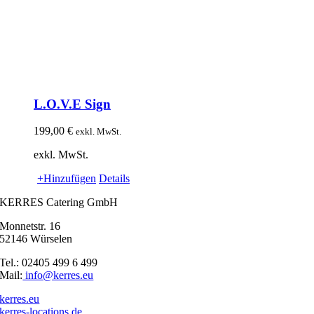
L.O.V.E Sign
199,00
€
exkl. MwSt.
exkl. MwSt.
+Hinzufügen
Details
KERRES Catering GmbH
Monnetstr. 16
52146 Würselen
Tel.: 02405 499 6 499
Mail:
info@kerres.eu
kerres.eu
kerres-locations.de