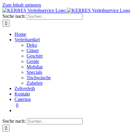
Zum Inhalt springen
Suche nach:
Home
Verleihartikel
Deko
Gläser
Geschirr
Geräte
Mobiliar
Specials
Tischwäsche
Zubehör
Zeltverleih
Kontakt
Catering
0
Suche nach: