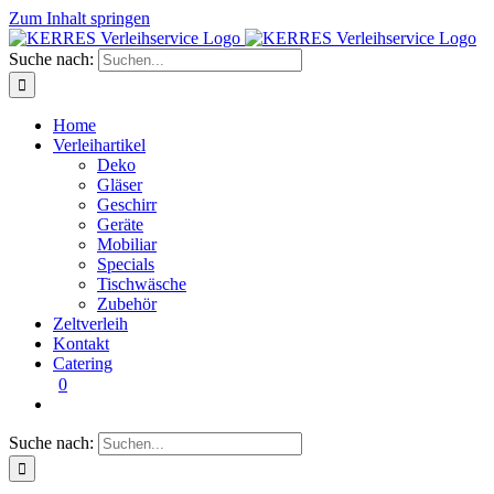
Zum Inhalt springen
Suche nach:
Home
Verleihartikel
Deko
Gläser
Geschirr
Geräte
Mobiliar
Specials
Tischwäsche
Zubehör
Zeltverleih
Kontakt
Catering
0
Suche nach: