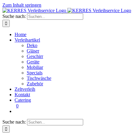
Zum Inhalt springen
Suche nach:
Home
Verleihartikel
Deko
Gläser
Geschirr
Geräte
Mobiliar
Specials
Tischwäsche
Zubehör
Zeltverleih
Kontakt
Catering
0
Suche nach: