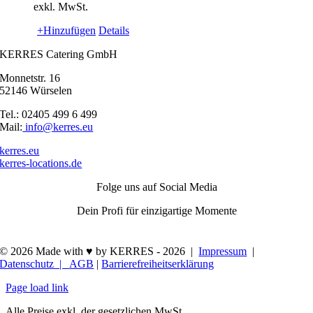
exkl. MwSt.
+Hinzufügen
Details
KERRES Catering GmbH
Monnetstr. 16
52146 Würselen
Tel.: 02405 499 6 499
Mail:
info@kerres.eu
kerres.eu
kerres-locations.de
Folge uns auf Social Media
Dein Profi für einzigartige Momente
© 2026 Made with ♥ by KERRES -
2026 |
Impressum
|
Datenschutz |
AGB
|
Barrierefreiheitserklärung
Page load link
Alle Preise exkl. der gesetzlichen MwSt.