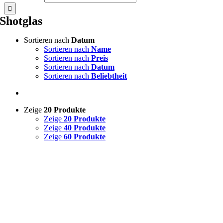
Shotglas
Sortieren nach
Datum
Sortieren nach
Name
Sortieren nach
Preis
Sortieren nach
Datum
Sortieren nach
Beliebtheit
Zeige
20 Produkte
Zeige
20 Produkte
Zeige
40 Produkte
Zeige
60 Produkte