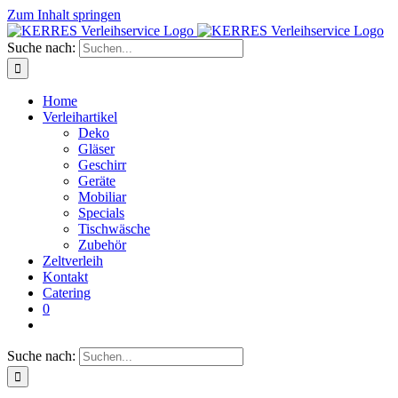
Zum Inhalt springen
Suche nach:
Home
Verleihartikel
Deko
Gläser
Geschirr
Geräte
Mobiliar
Specials
Tischwäsche
Zubehör
Zeltverleih
Kontakt
Catering
0
Suche nach: