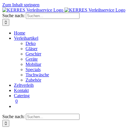
Zum Inhalt springen
Suche nach:
Home
Verleihartikel
Deko
Gläser
Geschirr
Geräte
Mobiliar
Specials
Tischwäsche
Zubehör
Zeltverleih
Kontakt
Catering
0
Suche nach: