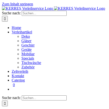
Zum Inhalt springen
Suche nach:
Home
Verleihartikel
Deko
Gläser
Geschirr
Geräte
Mobiliar
Specials
Tischwäsche
Zubehör
Zeltverleih
Kontakt
Catering
0
Suche nach: