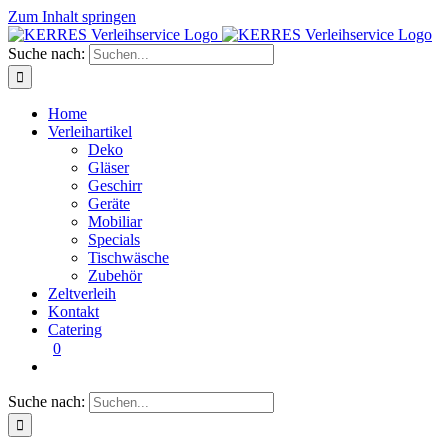
Zum Inhalt springen
Suche nach:
Home
Verleihartikel
Deko
Gläser
Geschirr
Geräte
Mobiliar
Specials
Tischwäsche
Zubehör
Zeltverleih
Kontakt
Catering
0
Suche nach: