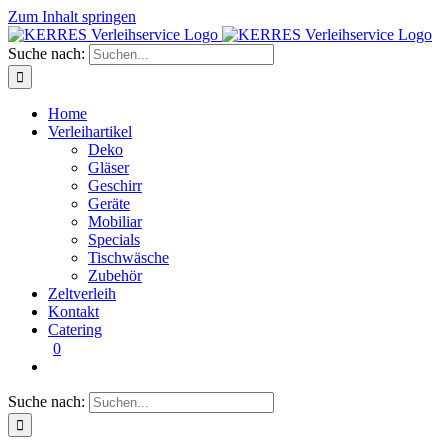
Zum Inhalt springen
Suche nach:
Home
Verleihartikel
Deko
Gläser
Geschirr
Geräte
Mobiliar
Specials
Tischwäsche
Zubehör
Zeltverleih
Kontakt
Catering
0
Suche nach: