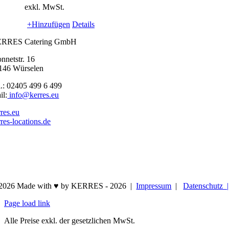
exkl. MwSt.
+Hinzufügen
Details
RRES Catering GmbH
nnetstr. 16
146 Würselen
l.: 02405 499 6 499
il:
info@kerres.eu
rres.eu
rres-locations.de
2026 Made with ♥ by KERRES -
2026 |
Impressum
|
Datenschutz
Page load link
Alle Preise exkl. der gesetzlichen MwSt.