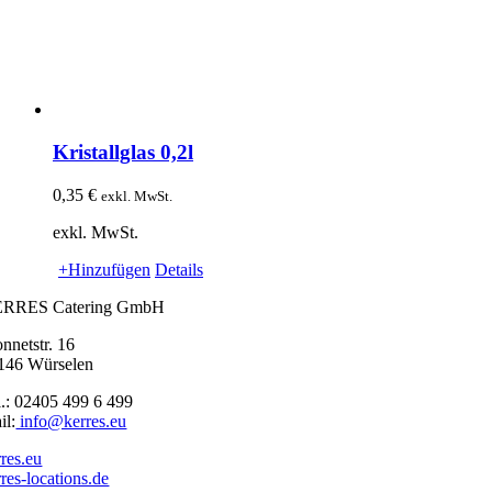
Kristallglas 0,2l
0,35
€
exkl. MwSt.
exkl. MwSt.
+Hinzufügen
Details
RRES Catering GmbH
nnetstr. 16
146 Würselen
l.: 02405 499 6 499
il:
info@kerres.eu
rres.eu
rres-locations.de