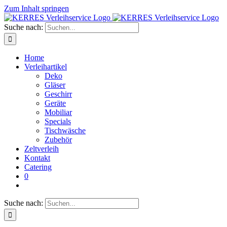
Zum Inhalt springen
Suche nach:
Home
Verleihartikel
Deko
Gläser
Geschirr
Geräte
Mobiliar
Specials
Tischwäsche
Zubehör
Zeltverleih
Kontakt
Catering
0
Suche nach: