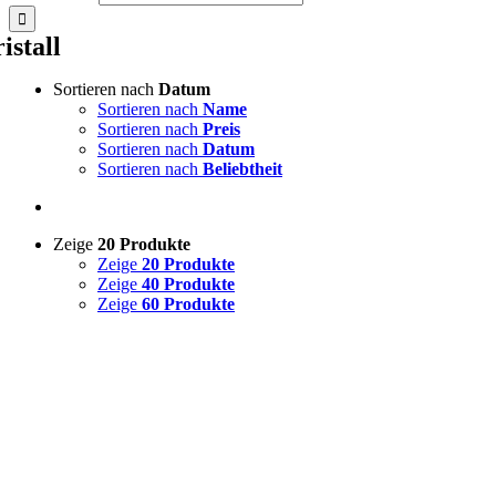
istall
Sortieren nach
Datum
Sortieren nach
Name
Sortieren nach
Preis
Sortieren nach
Datum
Sortieren nach
Beliebtheit
Zeige
20 Produkte
Zeige
20 Produkte
Zeige
40 Produkte
Zeige
60 Produkte